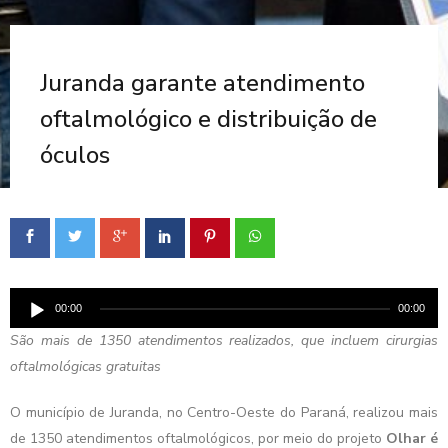
Juranda garante atendimento
oftalmológico e distribuição de
óculos
Tocador
00:00
00:00
de
São mais de 1350 atendimentos realizados, que incluem cirurgias
áudio
oftalmológicas gratuitas
O município de Juranda, no Centro-Oeste do Paraná, realizou mais
de 1350 atendimentos oftalmológicos, por meio do projeto
Olhar é