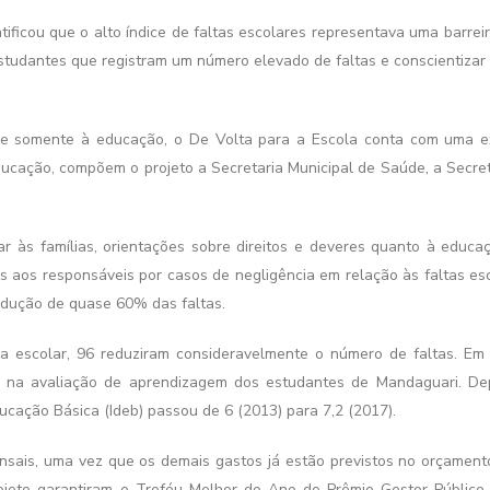
ficou que o alto índice de faltas escolares representava uma barreir
studantes que registram um número elevado de faltas e conscientizar 
nge somente à educação, o De Volta para a Escola conta com uma e
ucação, compõem o projeto a Secretaria Municipal de Saúde, a Secreta
r às famílias, orientações sobre direitos e deveres quanto à educa
s aos responsáveis por casos de negligência em relação às faltas esc
dução de quase 60% das faltas.
 escolar, 96 reduziram consideravelmente o número de faltas. Em
a na avaliação de aprendizagem dos estudantes de Mandaguari. De
ucação Básica (Ideb) passou de 6 (2013) para 7,2 (2017).
nsais, uma vez que os demais gastos já estão previstos no orçament
ojeto garantiram o Troféu Melhor do Ano do Prêmio Gestor Público