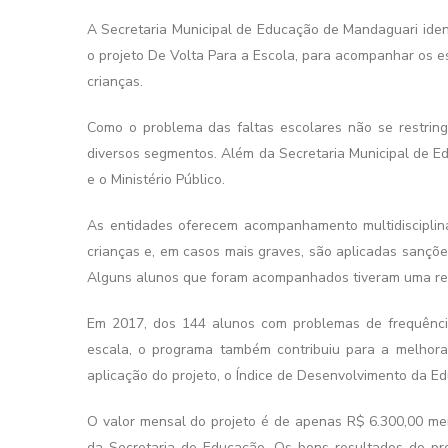
A Secretaria Municipal de Educação de Mandaguari identi
o projeto De Volta Para a Escola, para acompanhar os e
crianças.
Como o problema das faltas escolares não se restri
diversos segmentos. Além da Secretaria Municipal de Ed
e o Ministério Público.
As entidades oferecem acompanhamento multidisciplina
crianças e, em casos mais graves, são aplicadas sançõe
Alguns alunos que foram acompanhados tiveram uma re
Em 2017, dos 144 alunos com problemas de frequência
escala, o programa também contribuiu para a melhor
aplicação do projeto, o Índice de Desenvolvimento da Ed
O valor mensal do projeto é de apenas R$ 6.300,00 me
da Secretaria de Educação. Os bons resultados do pr