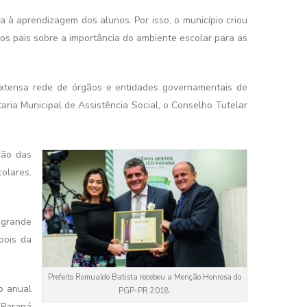
cima
a à aprendizagem dos alunos. Por isso, o município criou
ou
os pais sobre a importância do ambiente escolar para as
para
baixo
para
xtensa rede de órgãos e entidades governamentais de
aumentar
ria Municipal de Assistência Social, o Conselho Tutelar
ou
diminuir
o
ção das
volume.
olares.
 grande
pois da
Prefeito Romualdo Batista recebeu a Menção Honrosa do
o anual
PGP-PR 2018.
 Paraná