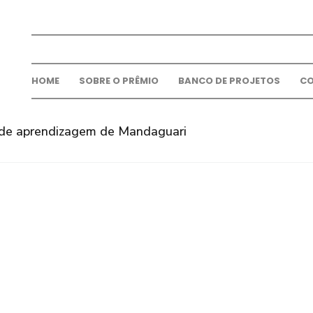
HOME
SOBRE O PRÊMIO
BANCO DE PROJETOS
C
s de aprendizagem de Mandaguari